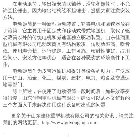
在电动滚筒，输出端安装联轴器，滑轮和链轮时，不允
许直接锤击。因为输出结构经不起锤击，提醒大家注意安装
方法。
电动滚筒是一种新型驱动装置，它将电机和减速器放在
了滚筒。它主要用于固定式和移动式带式输送机，取代了驱
动滚筒以外的传统电机和减速器独立驱动装置。
山东佳翔重
型机械有限公司
电动滚筒具有结构紧凑、传动效率高、噪音
低、使用寿命长、运行稳定、工作可靠、密封性能好、占用
空间小、安装方便等优点，适合在各种恶劣的环境条件下工
作。
电动滚筒作为皮带运输机和提升等设备的动力，广泛应
用于矿山、冶金、化工、煤炭、建材、电力、粮食及交通运
输等部门。
综上所述，在使用了电动滚筒一段时间后，如果效率变
得很慢，
山东佳翔重型机械有限公司
建议可以从本文解释的
三个方面入手来解决使用这种设备时出现的问题。
更多关于
山东佳翔重型机械有限公司
的相关资讯，请关注
我们的网站更新。http://www.gdyougaiqi.com