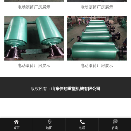
电动滚筒厂房展示
电动滚筒厂房展示
电动滚筒厂房展示
电动滚筒厂房展示
版权所有：
山东佳翔重型机械有限公司
首页
地图
电话
咨询